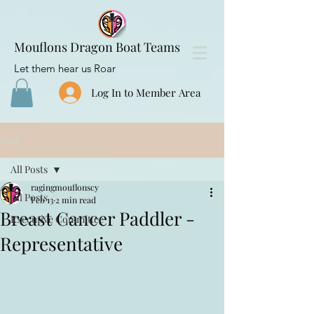
Mouflons Dragon Boat Teams
Let them hear us Roar
Log In to Member Area
Post
All Posts
ragingmouflonscy
All Posts
Feb 13
2 min read
Breast Cancer Paddler -
Executive Committee
Representative