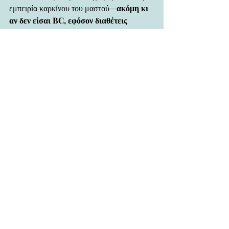
εμπειρία καρκίνου του μαστού—
ακόμη κι 
αν δεν είσαι BC, εφόσον διαθέτεις 
ενσυναίσθηση, συνέπεια και πίστη στον 
σκοπό, μπορείς να αναλάβεις τον ρόλο
.
Για εκδήλωση ενδιαφέροντος ή 
περισσότερες πληροφορίες, επικοινώνησε 
μαζί μας:
📧 
ragingmouflonscy@gmail.com
📞 
+357 99622068 (Eleni)
Executive Committee
Recent Posts
See All